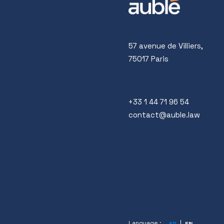
57 avenue de Villiers,
75017 Paris
+33 1 44 71 96 54
contact@auble.law
Language :
FR
EN