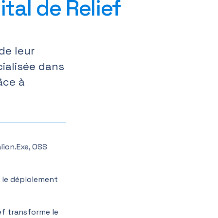
tal de Relief
de leur
cialisée dans
âce à
alion.Exe, OSS
r le déploiement
f transforme le