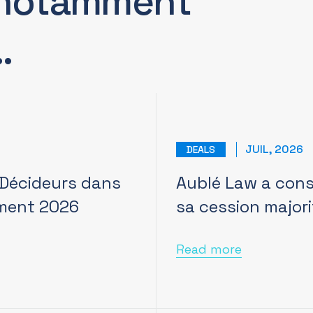
notamment
…
JUIL, 2026
DEALS
 Décideurs dans
Aublé Law a conse
ement 2026
sa cession majori
Read more