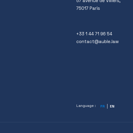
57 avenue de Villiers,
75017 Paris
+33 1 44 71 96 54
contact@auble.law
Language :
FR
EN