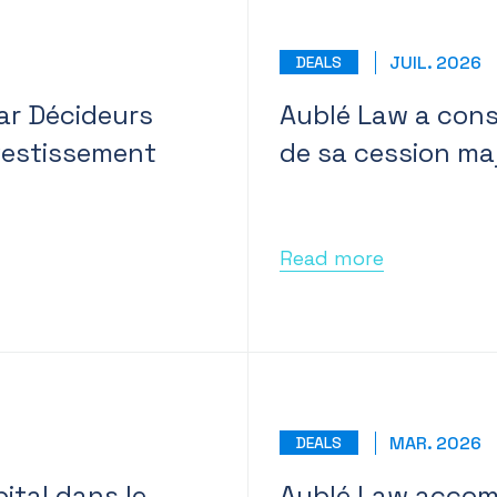
JUIL. 2026
DEALS
ar Décideurs
Aublé Law a conse
vestissement
de sa cession maj
Read more
MAR. 2026
DEALS
ital dans le
Aublé Law accom