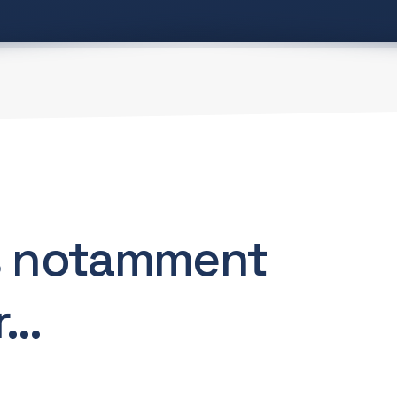
 notamment
r…