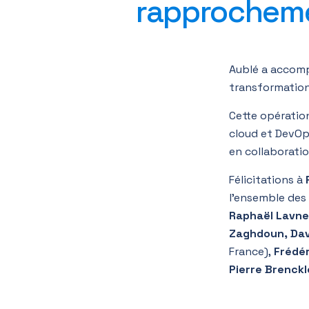
rapprocheme
Aublé a accomp
transformation
Cette opération
cloud et DevOp
en collaboratio
Félicitations à
l’ensemble des 
Raphaël Lavner
Zaghdoun, Dav
France),
Frédér
Pierre Brenckl