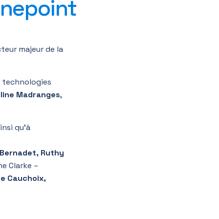
Onepoint
teur majeur de la
s technologies
line Madranges
,
ainsi qu’à
e Bernadet, Ruthy
e Clarke –
me Cauchoix,