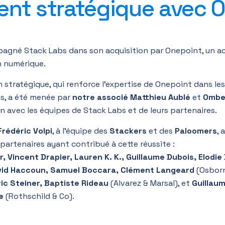
nt stratégique avec 
agné Stack Labs dans son acquisition par Onepoint, un ac
 numérique.
 stratégique, qui renforce l’expertise de Onepoint dans le
s, a été menée par
notre associé Matthieu Aublé
et
Ombe
n avec les équipes de Stack Labs et de leurs partenaires.
Frédéric Volpi
, à l’équipe des
Stackers
et des
Paloomers
, 
partenaires ayant contribué à cette réussite :
, Vincent Drapier, Lauren K. K., Guillaume Dubois, Elodi
id Haccoun, Samuel Boccara, Clément Langeard
(Osborn
ic Steiner, Baptiste Rideau
(Alvarez & Marsal), et
Guillau
e
(Rothschild & Co).