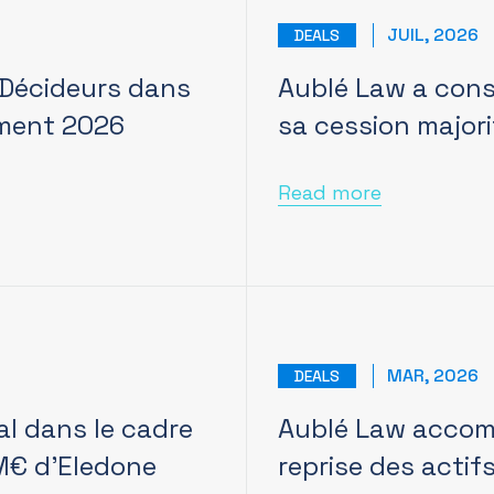
JUIL, 2026
DEALS
 Décideurs dans
Aublé Law a conse
ement 2026
sa cession majori
Read more
MAR, 2026
DEALS
al dans le cadre
Aublé Law accom
 M€ d’Eledone
reprise des acti