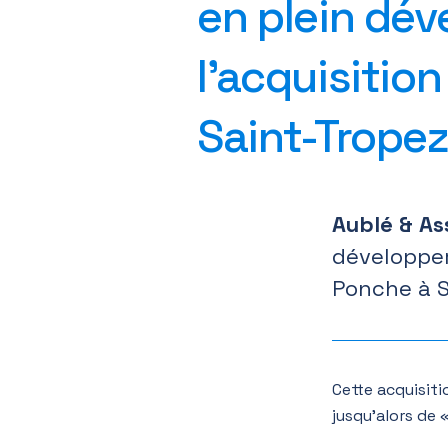
en plein dé
l’acquisitio
Saint-Tropez
Aublé & As
développem
Ponche à S
Cette acquisit
jusqu’alors de 