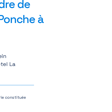
dre de
 Ponche à
ein
tel La
rie constituée