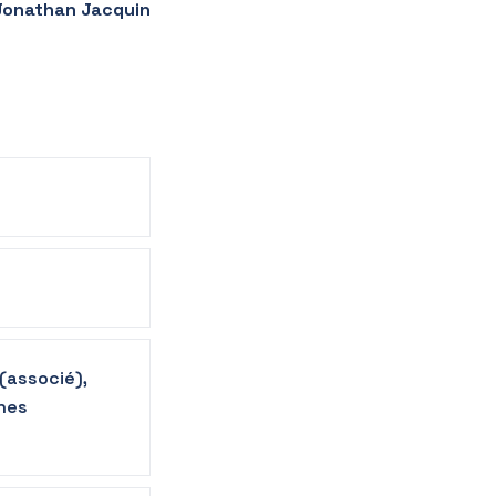
Jonathan Jacquin
(associé),
gnes