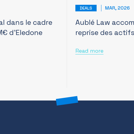
MAR, 2026
DEALS
al dans le cadre
Aublé Law accom
 M€ d’Eledone
reprise des acti
Read more