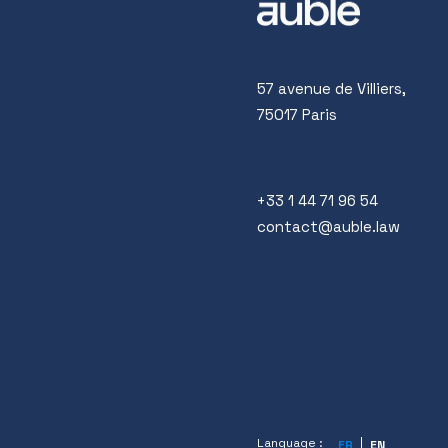
57 avenue de Villiers,
75017 Paris
+33 1 44 71 96 54
contact@auble.law
Language :
FR
EN