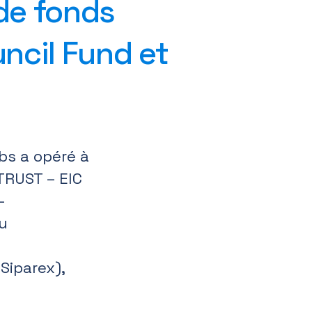
 de fonds
ncil Fund et
bs a opéré à
TRUST – EIC
-
u
Siparex),