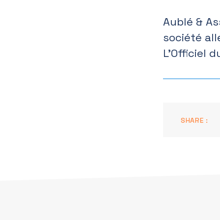
Aublé & As
société al
L’Officiel
SHARE :