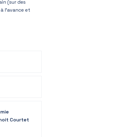
in (sur des
à l’avance et
émie
noit Courtet