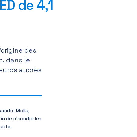
ED de 4,1
l’origine des
n, dans le
’euros auprès
xandre Molla,
in de résoudre les
rité.