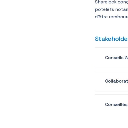
Sharelock conç
potelets notam
d’être rembours
Stakeholde
Conseils W
Collaborat
Conseillés