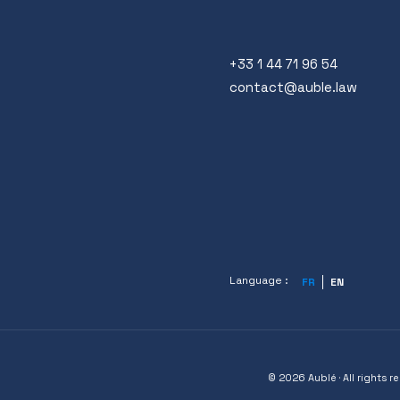
+33 1 44 71 96 54
contact@auble.law
Language :
FR
EN
© 2026 Aublé · All rights r